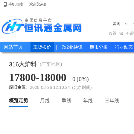
手机网站
欢迎您来到
资讯
废铁
铝
不锈
现货
网站首页
现货报价
7x24h快讯
期市分析
行业动态
316大炉料
(广东地区)
17800-18000
0
(0%)
废旧金属，
2025-03-26 12:10:24 (北京时间)
概览走势
月线
季线
年线
三年线