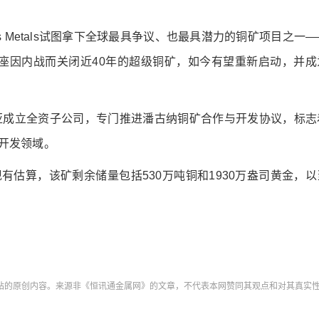
ds Metals试图拿下全球最具争议、也最具潜力的铜矿项目之一—
)。这座因内战而关闭近40年的超级铜矿，如今有望重新启动，并成
亚新几内亚成立全资子公司，专门推进潘古纳铜矿合作与开发协议，标志
开发领域。
有估算，该矿剩余储量包括530万吨铜和1930万盎司黄金，以
站的原创内容。来源非《恒讯通金属网》的文章，不代表本网赞同其观点和对其真实