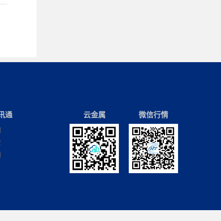
讯通
云金属
微信行情
们
费
们