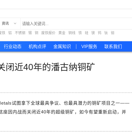
资讯
废铁
铝
不锈钢
锡
铜
废铁报价
黄金
铜线
铁
硅
镁
钨
钛
钼
现货
行业动态
机构点评
金属知识
VIP服务
联系我们
关闭近40年的潘古纳铜矿
 Metals试图拿下全球最具争议、也最具潜力的铜矿项目之一——
)。这座因内战而关闭近40年的超级铜矿，如今有望重新启动，并