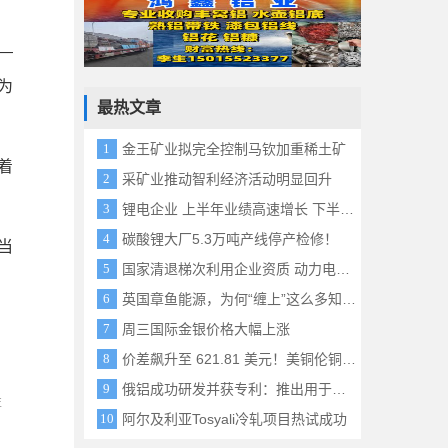
—
为
最热文章
金王矿业拟完全控制马钦加重稀土矿
着
采矿业推动智利经济活动明显回升
锂电企业 上半年业绩高速增长 下半年排产预期强劲
碳酸锂大厂5.3万吨产线停产检修！
当
国家清退梯次利用企业资质 动力电池回收产业迎洗牌
英国章鱼能源，为何“缠上”这么多知名中国企业？
周三国际金银价格大幅上涨
价差飙升至 621.81 美元！美铜伦铜分化加剧，关税预期驱动铜资源持续流向美国
俄铝成功研发并获专利：推出用于电化学防护的新型合金
性
阿尔及利亚Tosyali冷轧项目热试成功