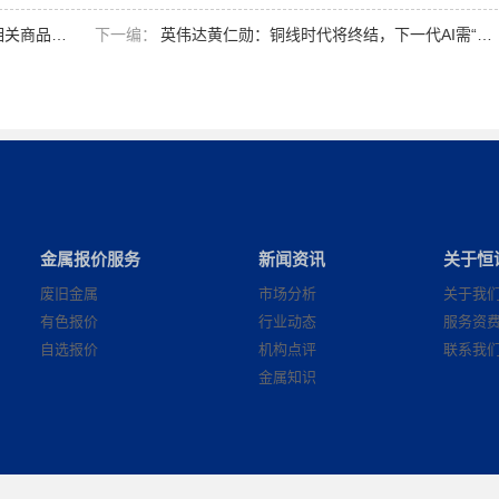
PriceSeek提醒：潘古纳铜矿拟重启对相关商品影响分析
下一编：
英伟达黄仁勋：铜线时代将终结，下一代AI需“光学革命”
金属报价服务
新闻资讯
关于恒
废旧金属
市场分析
关于我
有色报价
行业动态
服务资
自选报价
机构点评
联系我
金属知识