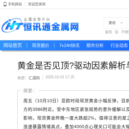
手机网站
欢迎您来到
资讯
废铁
铝
不锈
现货
网站首页
现货报价
7x24h快讯
期市分析
行业动态
黄金是否见顶?驱动因素解析
2025-10-10 17:25
来原：
汇通网
周五（10月10日）亚欧时段现货黄金小幅反弹，目前涨
方的3986附近。受中东地区紧张局势的意外缓解以
影响，现货黄金昨晚一度大跌超2%，值得注意的是
涨速暴露情绪高点，叠加4000点心理关口可能会大